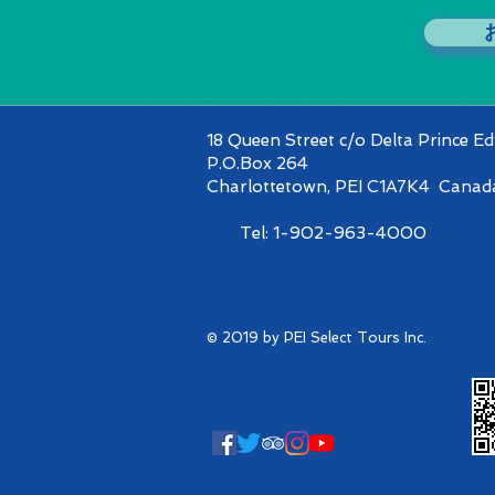
18 Queen Street c/o Delta Prince E
P.O.Box 264
Charlottetown, PEI C1A7K4 Canad
Tel: 1-902-963-4000
© 2019 by PEI Select Tours Inc.