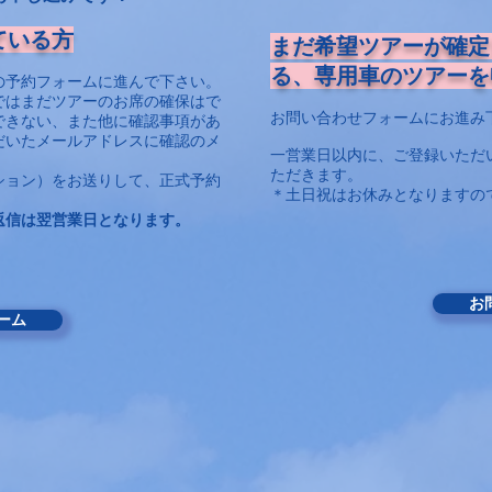
ている方
まだ希望ツアーが確定
る、専用車のツアーを
の予約フォームに進んで下さい。
ではまだツアーのお席の確保はで
お問い合わせフォームにお進み
できない、また他に確認事項があ
だいたメールアドレスに確認のメ
一営業日以内に、ご登録いただ
ただきます。
ション）をお送りして、正式予約
＊土日祝はお休みとなりますの
返信は翌営業日となります。
お
ーム