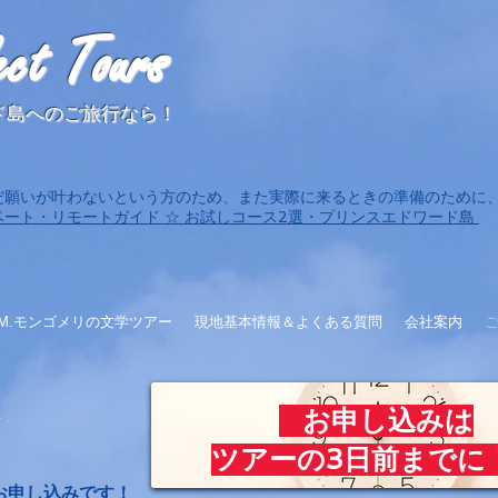
ect Tours
ド島へのご旅行なら！
まだ願いが叶わないという方のため、また実際に来るときの準備のために
ート・リモートガイド ☆ お試しコース2選・プリンスエドワード島
.M.モンゴメリの文学ツアー
現地基本情報＆よくある質問
会社案内
お申し込みは
ツアーの3日前までに！
お申し込みです！