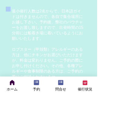
最小催行人数は2名からで、日本語ガイ
ドは付きませんので、各自で集合場所に
お越し下さい。予約後、弊社のバウチャ
ーをお渡し致しますので、出発時間の15
分前には船着き場に着いているようにお
願いいたします。
ロブスター（甲殻類）アレルギーのある
方は、他にチキンがお選びいただけます
が、料金は変わりません。ご予約の際に
お申し付けください。その他、各種アレ
ルギーや食事制限のある方は、ご予約の
際にご相談くださいませ。
ホーム
予約
問合せ
催行状況
18 Queen Street c/o Delta Prince Edward
Hotel
P.O.Box 264
Charlottetown, PEI C1A7K4 Canada